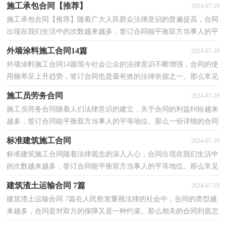
施工承包合同【推荐】
2024-07-19
施工承包合同【推荐】随着广大人民群众法律意识的普遍提高，合同
出现在我们生活中的次数越来越多，签订合同能平衡双方当事人的平
等地位。那么大家知道合法的合同书怎么写吗？以下...
外墙涂料施工合同14篇
2024-07-19
外墙涂料施工合同14篇现今社会公众的法律意识不断增强，合同的使
用频率呈上升趋势，签订合同也是最有效的法律依据之一。那么常见
的合同书是什么样的呢？下面是小编精心整理的外墙...
施工员劳务合同
2024-07-19
施工员劳务合同随着人们法律意识的建立，关于合同的利益纠纷越来
越多，签订合同能平衡双方当事人的平等地位。那么一份详细的合同
要怎么写呢？以下是小编为大家收集的施工员劳务合...
标准建筑施工合同
2024-07-19
标准建筑施工合同随着法律观念的深入人心，合同出现在我们生活中
的次数越来越多，签订合同能平衡双方当事人的平等地位。那么常见
的合同书是什么样的呢？下面是小编收集整理的标准...
建筑渣土运输合同 7篇
2024-07-19
建筑渣土运输合同 7篇在人民愈发重视法律的社会中，合同的类型越
来越多，合同是对双方的保障又是一种约束。那么相关的合同到底怎
么写呢？下面是小编整理的建筑渣土运输合同 ，仅供...