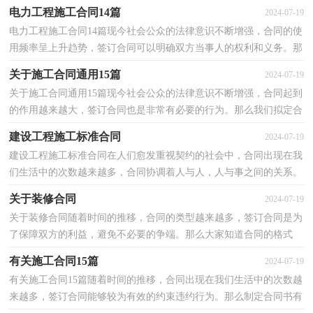
同可是有方法的哦，下面是小编为大家整理的施工标准...
电力工程施工合同14篇
2024-07-19
电力工程施工合同14篇现今社会公众的法律意识不断增强，合同的使
用频率呈上升趋势，签订合同可以明确双方当事人的权利和义务。那
么合同书的格式，你掌握了吗？下面是小编为大家收集...
关于施工合同通用15篇
2024-07-19
关于施工合同通用15篇现今社会公众的法律意识不断增强，合同起到
的作用越来越大，签订合同也是非常有必要的行为。那么我们拟定合
同的时候需要注意什么问题呢？下面是小编为大家收...
建设工程施工标准合同
2024-07-19
建设工程施工标准合同在人们愈发重视契约的社会中，合同出现在我
们生活中的次数越来越多，合同协调着人与人，人与事之间的关系。
那么相关的合同到底怎么写呢？下面是小编整理的建设...
关于装修合同
2024-07-19
关于装修合同随着时间的推移，合同的类型越来越多，签订合同是为
了保障双方的利益，避免不必要的争端。那么大家知道合同的格式
吗？下面是小编为大家整理的关于装修合同，希望对大家有...
有关施工合同15篇
2024-07-19
有关施工合同15篇随着时间的推移，合同出现在我们生活中的次数越
来越多，签订合同能够较为有效的约束违约行为。那么制定合同书有