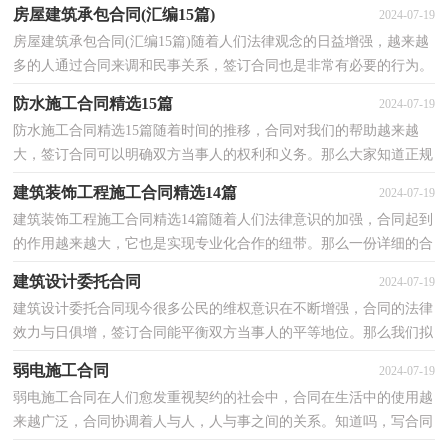
什么需要注意的呢？以下是小编精心整理的有关施工...
房屋建筑承包合同(汇编15篇)
2024-07-19
房屋建筑承包合同(汇编15篇)随着人们法律观念的日益增强，越来越
多的人通过合同来调和民事关系，签订合同也是非常有必要的行为。
那么相关的合同到底怎么写呢？下面是小编精心整理...
防水施工合同精选15篇
2024-07-19
防水施工合同精选15篇随着时间的推移，合同对我们的帮助越来越
大，签订合同可以明确双方当事人的权利和义务。那么大家知道正规
的合同书怎么写吗？下面是小编为大家整理的防水施工...
建筑装饰工程施工合同精选14篇
2024-07-19
建筑装饰工程施工合同精选14篇随着人们法律意识的加强，合同起到
的作用越来越大，它也是实现专业化合作的纽带。那么一份详细的合
同要怎么写呢？下面是小编为大家整理的建筑装饰工...
建筑设计委托合同
2024-07-19
建筑设计委托合同现今很多公民的维权意识在不断增强，合同的法律
效力与日俱增，签订合同能平衡双方当事人的平等地位。那么我们拟
定合同的时候需要注意什么问题呢？下面是小编收集...
弱电施工合同
2024-07-19
弱电施工合同在人们愈发重视契约的社会中，合同在生活中的使用越
来越广泛，合同协调着人与人，人与事之间的关系。知道吗，写合同
可是有方法的哦，以下是小编收集整理的弱电施工合同，欢...