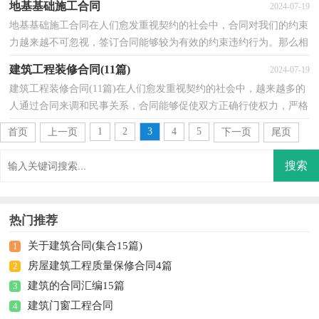
地基基础施工合同
2024-07-19
地基基础施工合同在人们愈发重视契约的社会中，合同对我们的约束
力越来越不可忽视，签订合同能够较为有效的约束违约行为。那么相
关的合同到底怎么写呢？下面是小编为大家收集的地...
建筑工程装修合同(11篇)
2024-07-19
建筑工程装修合同(11篇)在人们愈发重视契约的社会中，越来越多的
人通过合同来调和民事关系，合同能够促使双方正确行使权力，严格
履行义务。拟定合同的注意事项有许多，你确定会写吗...
1
2
3
4
5
首页
上一页
下一页
尾页
热门推荐
关于建筑合同(集合15篇)
1
房屋建筑工程质量保修合同4篇
2
建筑的合同汇编15篇
3
建筑门窗工程合同
4