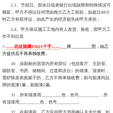
2.3、节假日、双休日或者银行出现故障和特殊情况可
顺延，甲方不得以任何理由拖欠乙方工程款，如超过48小
时乙方有权停运，由此产生的经济损失由甲方承担；
2.4、甲方保证施工工地内有人发货、验收，因甲方工
作不到位造
<
……此处隐藏15621个字……
___牌_________型，由乙
方提供且不再单独收费。
30．涂刷标的居室内所有部位（包括客厅、主卧室、
辅卧室、书房、储物间、过道和凉台）的墙漆、顶漆时，
需铲除原表面腻子的，乙方不再单独收费；刷与面漆同品
牌的底漆1遍，刷面漆2遍。
31．所有墙漆用_________色，色号_________，所
有顶漆用_________色，色号_________。
32．在刷漆前，乙方应由甲方书面确认兑水比例，如