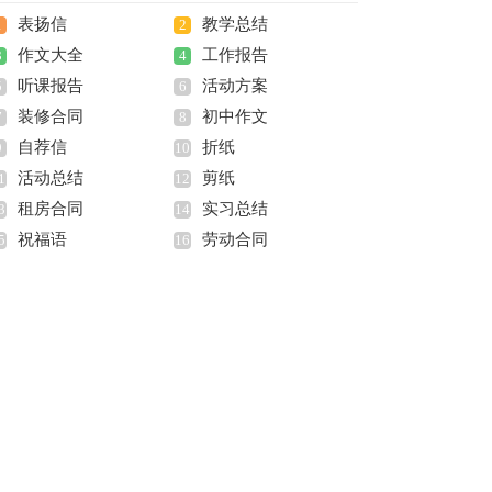
表扬信
教学总结
1
2
作文大全
工作报告
3
4
听课报告
活动方案
5
6
装修合同
初中作文
7
8
自荐信
折纸
9
10
活动总结
剪纸
1
12
租房合同
实习总结
3
14
祝福语
劳动合同
5
16