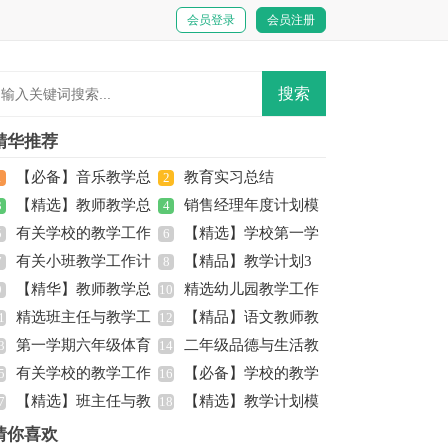
会员登录
会员注册
精华推荐
【必备】音乐教学总
教育实习总结
1
2
【精选】教师教学总
销售经理年度计划模
结四篇
3
4
有关学校的教学工作
【精选】学校第一学
结汇编九篇
5
板3篇
6
有关小班教学工作计
【精品】教学计划3
计划集合八篇
7
期教学工作计划四篇
8
【精华】教师教学总
精选幼儿园教学工作
划模板集合7篇
9
篇
10
精选班主任与教学工
【精品】语文教师教
结范文集合10篇
1
计划模板6篇
12
第一学期六年级体育
二年级品德与生活教
作计划3篇
3
学总结四篇
14
有关学校的教学工作
【必备】学校的教学
教学计划
5
学总结
16
【精选】班主任与教
【精选】教学计划模
计划范文汇编四篇
7
工作计划八篇
18
学工作计划范文7篇
板汇编5篇
猜你喜欢