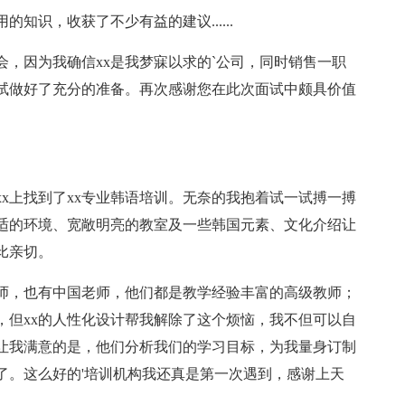
知识，收获了不少有益的建议......
，因为我确信xx是我梦寐以求的`公司，同时销售一职
试做好了充分的准备。再次感谢您在此次面试中颇具价值
xx上找到了xx专业韩语培训。无奈的我抱着试一试搏一搏
舒适的环境、宽敞明亮的教室及一些韩国元素、文化介绍让
比亲切。
师，也有中国老师，他们都是教学经验丰富的高级教师；
，但xx的人性化设计帮我解除了这个烦恼，我不但可以自
让我满意的是，他们分析我们的学习目标，为我量身订制
了。这么好的'培训机构我还真是第一次遇到，感谢上天