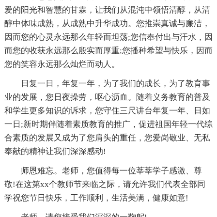
爱的阳光和智慧的甘霖，让我们从混沌中领悟清醇，从清
醇中体味成熟，从成熟中升华成功。您推崇真诚与廉洁，
因而您的心灵永远那么年轻而坦荡;您信奉付出与汗水，因
而您的收获永远那么殷实而厚重;您播种希望与快乐，因而
您的笑容永远那么灿烂而动人。
日复一日，年复一年，为了我们的成长，为了教育事
业的发展，您日夜操劳，呕心沥血。随着义务教育的普及
和学生更多知识的诉求，您守住三尺讲台年复一年、日如
一日;新时期伴随着素质教育的推广，促进祖国年轻一代综
合素质的发展又成为了您肩头的重任，您爱岗敬业、无私
奉献的精神让我们深深感动!
师恩难忘。老师，您值得每一位莘莘学子感激、尊
敬!在这第xx个教师节来临之际，请允许我们代表全部同
学祝您节日快乐，工作顺利，生活美满，健康如意!