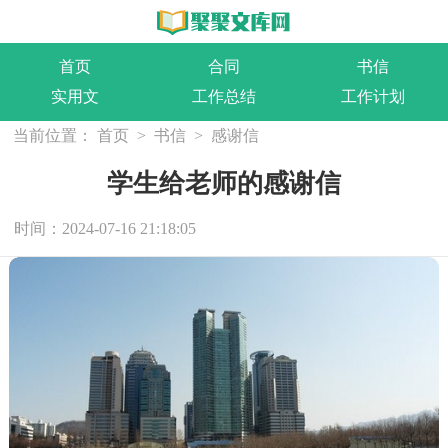
首页
合同
书信
实用文
工作总结
工作计划
当前位置：
首页
>
书信
>
感谢信
学生给老师的感谢信
时间：2024-07-16 21:18:05