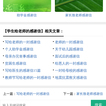
助学金感谢信
家长致老师感谢信
【学生给老师的感谢信】相关文章：
写给老师的一封感谢信
老师的一封感谢信
个人助学金感谢信
关于幼儿园感谢信
母亲办完丧事感谢信
面试后的感谢信
贫困生感谢信
给恩人的一封感谢信
写给医生的感谢信15篇
一封给母校的感谢信
教师节写给老师的一封感谢信
地震抗震救灾感谢信
上一篇：
写给老师的一封感谢信
下一篇：
家长致老师感谢信