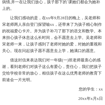
病情,并一在让我们放心，孩子那下的`课她们都会为她补
上的。
让我们感动的是，在xx年9月28日的晚上，吴老师和
宋老师两人亲自登门探望喻xx，还带来了为孩子精心制作
的祝福爱心卡片。并为孩子补习了那下的语文和数学。本
来担心孩子休息这么长时间，会不愿意去上学。吴老师和
宋老师一来，让孩子感到了老师对她的爱，对她的重视和
关心。现在问起孩子愿不愿意去上学，她满口的愿意。
借这封信来表达我们对一年级(一)班老师最衷心的感
谢，看到老师们对孩子这么有爱心，责任心，我们把孩子
交给学校非常的放心，相信孩子在这么优秀老师的教育下
前途会一片光明。
您的学生：xx
20xx年x月x日