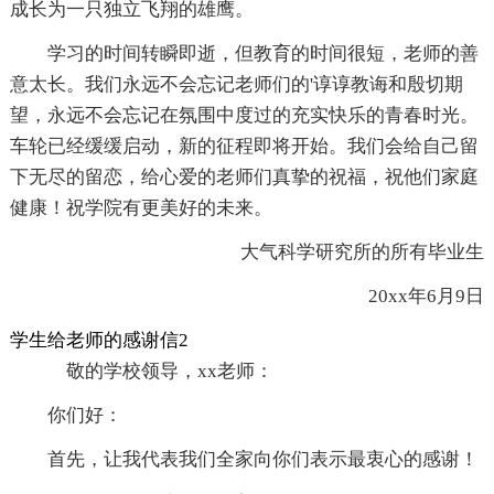
成长为一只独立飞翔的雄鹰。
学习的时间转瞬即逝，但教育的时间很短，老师的善
意太长。我们永远不会忘记老师们的'谆谆教诲和殷切期
望，永远不会忘记在氛围中度过的充实快乐的青春时光。
车轮已经缓缓启动，新的征程即将开始。我们会给自己留
下无尽的留恋，给心爱的老师们真挚的祝福，祝他们家庭
健康！祝学院有更美好的未来。
大气科学研究所的所有毕业生
20xx年6月9日
学生给老师的感谢信2
敬的学校领导，xx老师：
你们好：
首先，让我代表我们全家向你们表示最衷心的感谢！