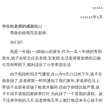
xxxxx
xxxxxx年x月
学生给老师的感谢信12
尊敬的校领导及老师:
你们好!
我是一年级(一)班喻xx的家长,作为一名一年级的寄宿
新生,孩子在班主任吴老师,宋老师,生活老师黄老师的正确
引导和帮助下,顺利适应了小学寄宿生活.
由于前段时间天气骤变,在xx年9月25日的下午,孩子生
病发烧了,吴老师第一时间通知了我们家长,宋老师也马上
带孩子去医务室做了检查并服药.但由于病情比较严重,孩
子不得不请假回家静养打针.为此掉了一个星期的课程。孩
子没来学校的几天,吴老师每天早上都打电话来关心孩子的