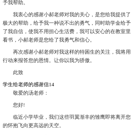
予我帮助。
我衷心的感谢小郝老师对我的关心，是您给我提供了
极大的帮助，给予我一种说不出的勇气，同时助学金给予
了我自信，使我不用担心生活费，我可以安心的在教室里
看书，小郝老师是您给了我勇气和信心。
再次感谢小郝老师对我这样的特困生的关注，我将用
行动来报答您的恩情。让你以我为骄傲。
此致
学生给老师的感谢信14
敬爱的汤老师：
您好!
临近小学毕业，我们这些羽翼渐丰的雏鹰即将离开您
的怀抱飞向更高远的天空。